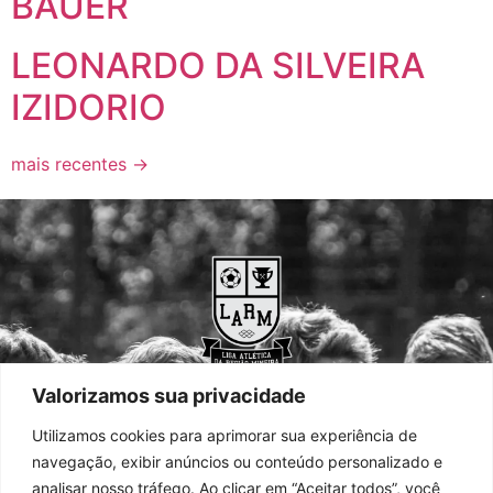
BAUER
LEONARDO DA SILVEIRA
IZIDORIO
mais recentes
→
Valorizamos sua privacidade
HOME
Utilizamos cookies para aprimorar sua experiência de
navegação, exibir anúncios ou conteúdo personalizado e
SOBRE NÓS
analisar nosso tráfego. Ao clicar em “Aceitar todos”, você