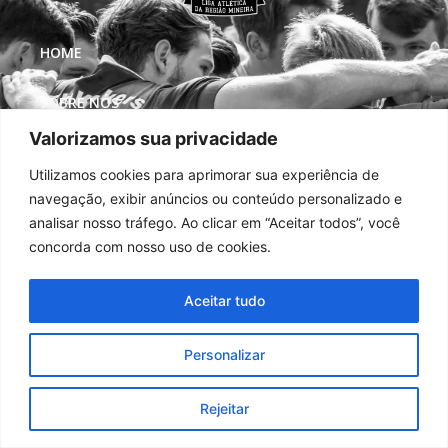
HOME
SOBRE NÓS
Valorizamos sua privacidade
COMPETIÇÕES
Utilizamos cookies para aprimorar sua experiência de
navegação, exibir anúncios ou conteúdo personalizado e
MÍDIAS
analisar nosso tráfego. Ao clicar em “Aceitar todos”, você
concorda com nosso uso de cookies.
REDES SOCIAIS
Aceitar tudo
Personalizar
Rejeitar